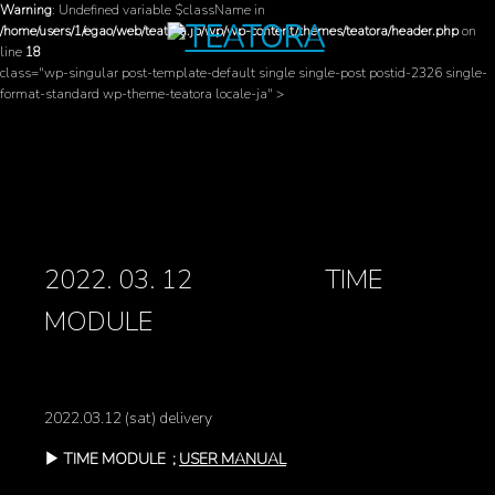
Warning
: Undefined variable $className in
/home/users/1/egao/web/teatora.jp/wp/wp-content/themes/teatora/header.php
on
line
18
class="wp-singular post-template-default single single-post postid-2326 single-
format-standard wp-theme-teatora locale-ja" >
2022. 03. 12 TIME
MODULE
2022.03.12 (sat) delivery
▶︎ TIME MODULE ;
USER MANUAL