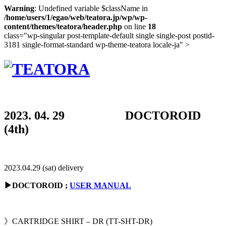
Warning
: Undefined variable $className in
/home/users/1/egao/web/teatora.jp/wp/wp-
content/themes/teatora/header.php
on line
18
class="wp-singular post-template-default single single-post postid-
3181 single-format-standard wp-theme-teatora locale-ja" >
2023. 04. 29 DOCTOROID
(4th)
2023.04.29 (sat) delivery
▶︎DOCTOROID ;
USER MANUAL
》CARTRIDGE SHIRT – DR (TT-SHT-DR)