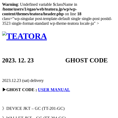
Warning
: Undefined variable $className in
/home/users/1/egao/web/teatora.jp/wp/wp-
content/themes/teatora/header.php
on line
18
class="wp-singular post-template-default single single-post postid-
3523 single-format-standard wp-theme-teatora locale-ja" >
2023. 12. 23 GHOST CODE
2023.12.23 (sat) delivery
▶︎GHOST CODE ;
USER MANUAL
》DEVICE JKT – GC (TT-201-GC)