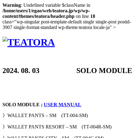
Warning
: Undefined variable $className in
/home/users/1/egao/web/teatora.jp/wp/wp-
content/themes/teatora/header.php
on line
18
class="wp-singular post-template-default single single-post postid-
3907 single-format-standard wp-theme-teatora locale-ja" >
2024. 08. 03 SOLO MODULE
SOLO MODULE ;
USER MANUAL
》WALLET PANTS – SM (TT-004-SM)
》WALLET PANTS RESORT – SM (TT-004R-SM)