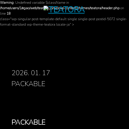
Warning
: Undefined variable $className in
/home/users/1/egao/web/teatora.jp/wp/wp-content/themes/teatora/header.php
on
line
18
class="wp-singular post-template-default single single-post postid-5072 single-
format-standard wp-theme-teatora locale-ja" >
2026. 01. 17
PACKABLE
PACKABLE