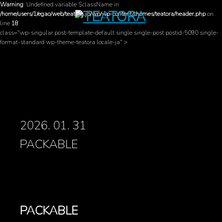
Warning
: Undefined variable $className in
/home/users/1/egao/web/teatora.jp/wp/wp-content/themes/teatora/header.php
on
line
18
class="wp-singular post-template-default single single-post postid-5090 single-
format-standard wp-theme-teatora locale-ja" >
2026. 01. 31
PACKABLE
PACKABLE