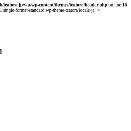
b/teatora.jp/wp/wp-content/themes/teatora/header.php
on line
18
11 single-format-standard wp-theme-teatora locale-ja" >
1