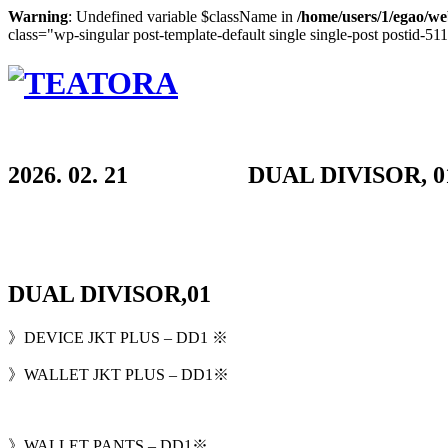
Warning
: Undefined variable $className in
/home/users/1/egao/we
class="wp-singular post-template-default single single-post postid-51
2026. 02. 21 DUAL DIVISOR, 0
DUAL DIVISOR,01
》DEVICE JKT PLUS – DD1 ※
》WALLET JKT PLUS – DD1※
》WALLET PANTS – DD1※