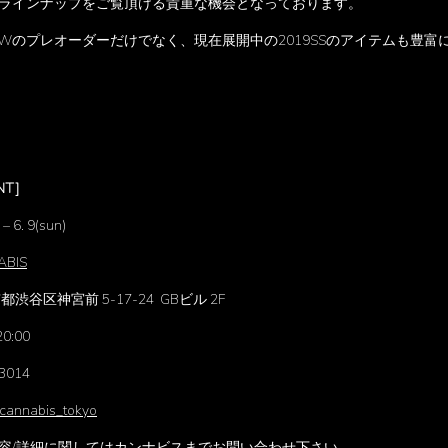
ラインナップをご覧頂ける貴重な機会となっております。
9AWのプレオーダーだけでなく、現在展開中の2019SSのアイテムも豊富
NT]
) – 6. 9(sun)
ABIS
 東京都渋谷区神宮前 5-17-24 GBビル 2F
20:00
-3014
annabis_tokyo
容/詳細に関してはカンナビスまでお問い合わせ下さい。