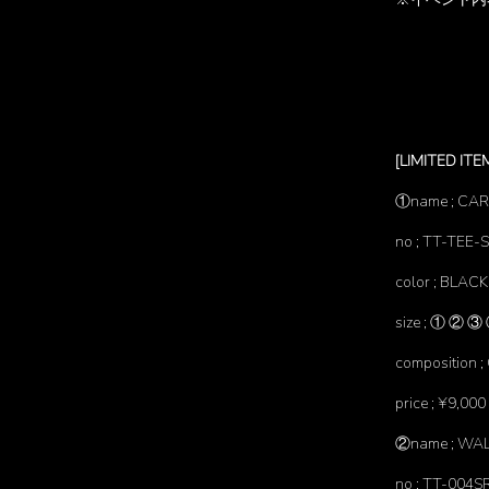
[LIMITED ITE
①name ; CAR
no ; TT-TEE-
color ; BLACK
size ; ① ② ③
composition
price ; ¥9,000
②name ; WA
no ; TT-004S