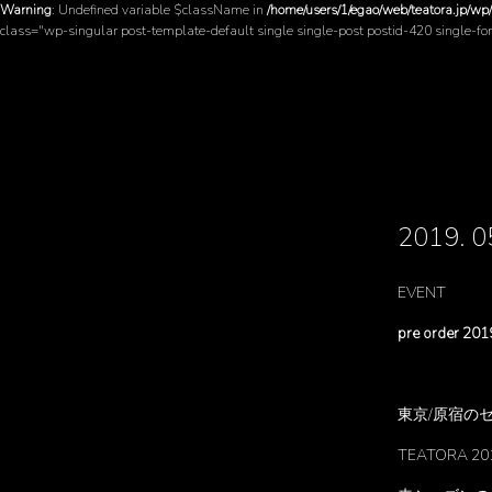
Warning
: Undefined variable $className in
/home/users/1/egao/web/teatora.jp/wp
class="wp-singular post-template-default single single-post postid-420 single-f
2019. 
EVENT
pre order 2
東京/原宿の
TEATORA 