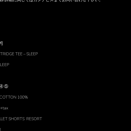
M]
TRIDGE TEE – SLEEP
SLEEP
 ④ ⑤
 ; COTTON 100%
 +tax
LLET SHORTS RESORT
R