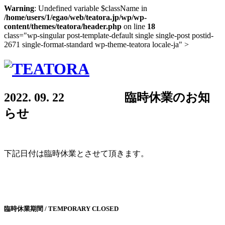
Warning
: Undefined variable $className in
/home/users/1/egao/web/teatora.jp/wp/wp-
content/themes/teatora/header.php
on line
18
class="wp-singular post-template-default single single-post postid-
2671 single-format-standard wp-theme-teatora locale-ja" >
2022. 09. 22 臨時休業のお知
らせ
下記日付は臨時休業とさせて頂きます。
臨時休業期間 / TEMPORARY CLOSED